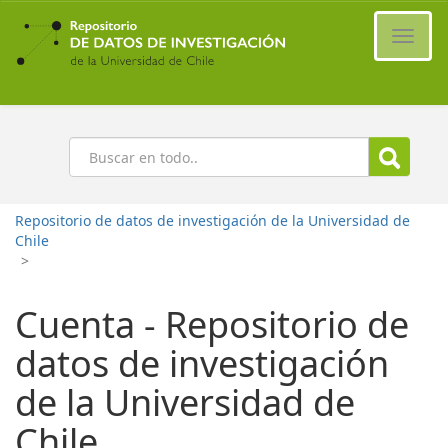
Ir
al
Cambi
contenido
naveg
principal
Buscar
Repositorio de datos de investigación de la Universidad de
Chile
>
Cuenta - Repositorio de
datos de investigación
de la Universidad de
Chile