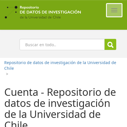
Ir
al
Cambi
contenido
naveg
principal
Buscar
Repositorio de datos de investigación de la Universidad de
Chile
>
Cuenta - Repositorio de
datos de investigación
de la Universidad de
Chile