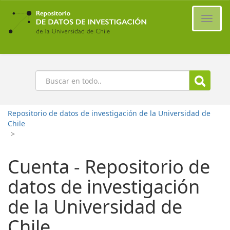
Ir
al
Cambi
contenido
naveg
principal
Buscar
Repositorio de datos de investigación de la Universidad de
Chile
>
Cuenta - Repositorio de
datos de investigación
de la Universidad de
Chile