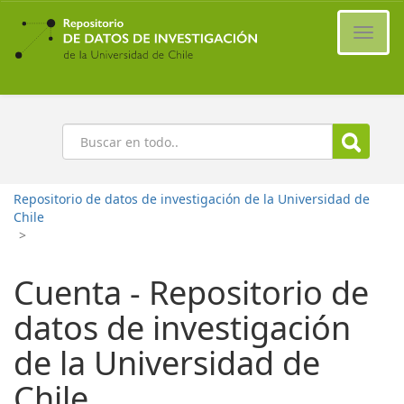
Ir
al
Cambi
contenido
naveg
principal
Buscar
Repositorio de datos de investigación de la Universidad de
Chile
>
Cuenta - Repositorio de
datos de investigación
de la Universidad de
Chile