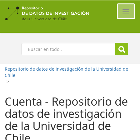
Ir
al
Cambi
contenido
naveg
principal
Buscar
Repositorio de datos de investigación de la Universidad de
Chile
>
Cuenta - Repositorio de
datos de investigación
de la Universidad de
Chile