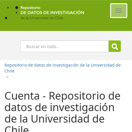
Ir
al
Cambi
contenido
naveg
principal
Buscar
Repositorio de datos de investigación de la Universidad de
Chile
>
Cuenta - Repositorio de
datos de investigación
de la Universidad de
Chile