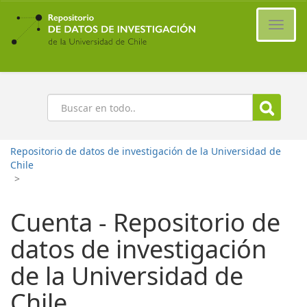
Ir
al
Cambi
contenido
naveg
principal
Buscar
Repositorio de datos de investigación de la Universidad de
Chile
>
Cuenta - Repositorio de
datos de investigación
de la Universidad de
Chile