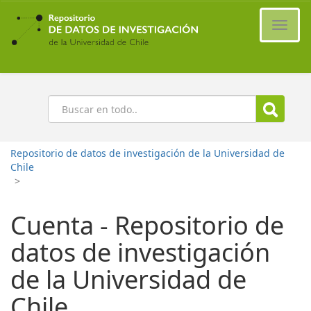
Ir
al
Cambi
contenido
naveg
principal
Buscar
Repositorio de datos de investigación de la Universidad de
Chile
>
Cuenta - Repositorio de
datos de investigación
de la Universidad de
Chile