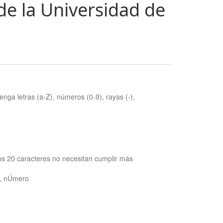
de la Universidad de
nga letras (a-Z), números (0-9), rayas (-),
os 20 caracteres no necesitan cumplir más
ra, nÚmero