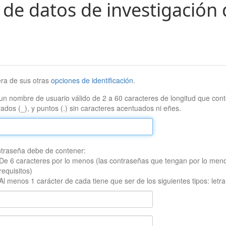
 de datos de investigación 
era de sus otras
opciones de identificación
.
un nombre de usuario válido de 2 a 60 caracteres de longitud que conte
ados (_), y puntos (.) sin caracteres acentuados ni eñes.
traseña debe de contener:
De 6 caracteres por lo menos (las contraseñas que tengan por lo men
requisitos)
Al menos 1 carácter de cada tiene que ser de los siguientes tipos: let