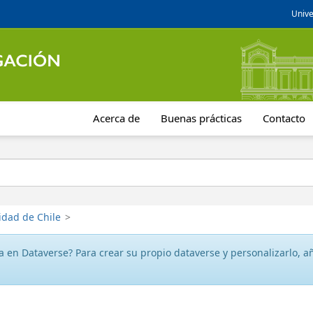
Unive
Acerca de
Buenas prácticas
Contacto
idad de Chile
>
 en Dataverse? Para crear su propio dataverse y personalizarlo, aña