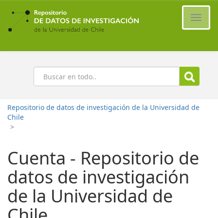
Ir
al
Cambi
contenido
naveg
principal
Buscar
Repositorio de datos de investigación de la Universidad de
Chile
>
Cuenta - Repositorio de
datos de investigación
de la Universidad de
Chile