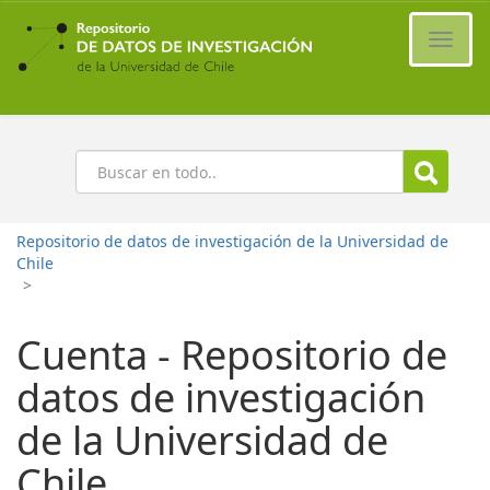
Ir
al
Cambi
contenido
naveg
principal
Buscar
Repositorio de datos de investigación de la Universidad de
Chile
>
Cuenta - Repositorio de
datos de investigación
de la Universidad de
Chile