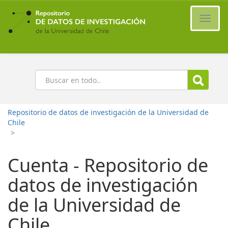
Ir
al
Cambi
contenido
naveg
principal
Buscar
Repositorio de datos de investigación de la Universidad de
Chile
>
Cuenta - Repositorio de
datos de investigación
de la Universidad de
Chile