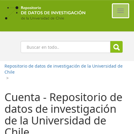
Ir
al
Cambi
contenido
naveg
principal
Buscar
Repositorio de datos de investigación de la Universidad de
Chile
>
Cuenta - Repositorio de
datos de investigación
de la Universidad de
Chile