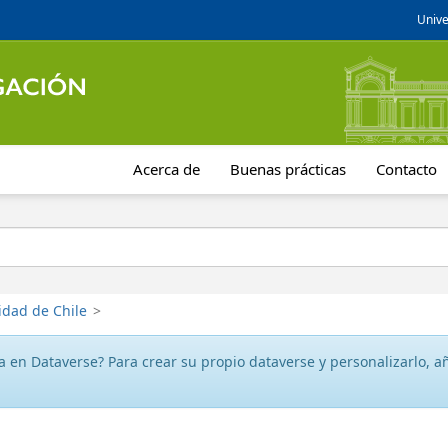
Unive
Acerca de
Buenas prácticas
Contacto
idad de Chile
>
 en Dataverse? Para crear su propio dataverse y personalizarlo, aña