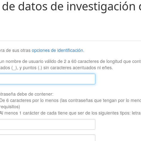
 de datos de investigación 
era de sus otras
opciones de identificación
.
un nombre de usuario válido de 2 a 60 caracteres de longitud que conte
ados (_), y puntos (.) sin caracteres acentuados ni eñes.
traseña debe de contener:
De 6 caracteres por lo menos (las contraseñas que tengan por lo men
requisitos)
Al menos 1 carácter de cada tiene que ser de los siguientes tipos: let