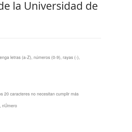
de la Universidad de
nga letras (a-Z), números (0-9), rayas (-),
os 20 caracteres no necesitan cumplir más
ra, nÚmero