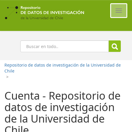
Ir
al
Cambi
contenido
naveg
principal
Buscar
Repositorio de datos de investigación de la Universidad de
Chile
>
Cuenta - Repositorio de
datos de investigación
de la Universidad de
Chile