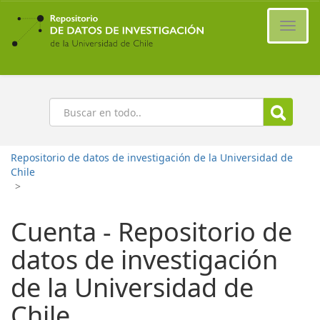
Ir
al
Cambi
contenido
naveg
principal
Buscar
Repositorio de datos de investigación de la Universidad de
Chile
>
Cuenta - Repositorio de
datos de investigación
de la Universidad de
Chile