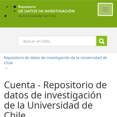
Ir
al
Cambi
contenido
naveg
principal
Buscar
Repositorio de datos de investigación de la Universidad de
Chile
>
Cuenta - Repositorio de
datos de investigación
de la Universidad de
Chile