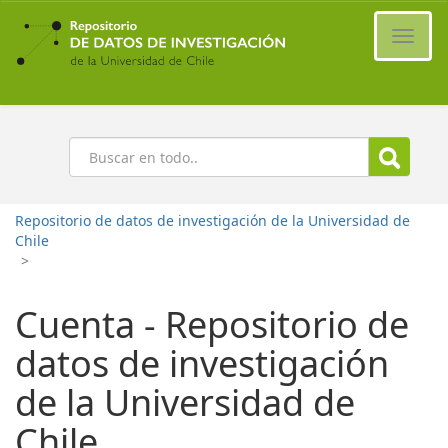
Ir
al
Cambi
contenido
naveg
principal
Buscar
Repositorio de datos de investigación de la Universidad de
Chile
>
Cuenta - Repositorio de
datos de investigación
de la Universidad de
Chile