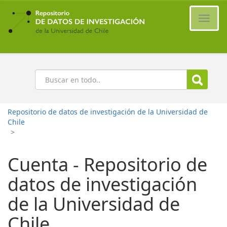
Ir
al
Cambi
contenido
naveg
principal
Buscar
Repositorio de datos de investigación de la Universidad de
Chile
>
Cuenta - Repositorio de
datos de investigación
de la Universidad de
Chile