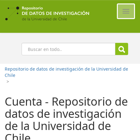
Ir
al
Cambi
contenido
naveg
principal
Buscar
Repositorio de datos de investigación de la Universidad de
Chile
>
Cuenta - Repositorio de
datos de investigación
de la Universidad de
Chile