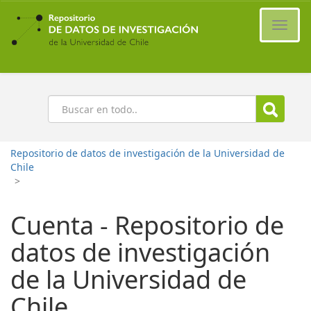
Ir
al
Cambi
contenido
naveg
principal
Buscar
Repositorio de datos de investigación de la Universidad de
Chile
>
Cuenta - Repositorio de
datos de investigación
de la Universidad de
Chile