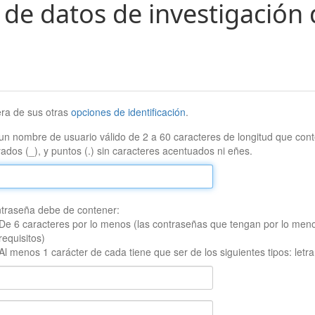
 de datos de investigación 
era de sus otras
opciones de identificación
.
un nombre de usuario válido de 2 a 60 caracteres de longitud que conte
ados (_), y puntos (.) sin caracteres acentuados ni eñes.
traseña debe de contener:
De 6 caracteres por lo menos (las contraseñas que tengan por lo men
requisitos)
Al menos 1 carácter de cada tiene que ser de los siguientes tipos: let