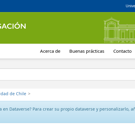
Unive
Acerca de
Buenas prácticas
Contacto
idad de Chile
>
 en Dataverse? Para crear su propio dataverse y personalizarlo, aña