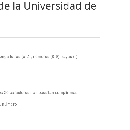
de la Universidad de
nga letras (a-Z), números (0-9), rayas (-),
os 20 caracteres no necesitan cumplir más
ra, nÚmero