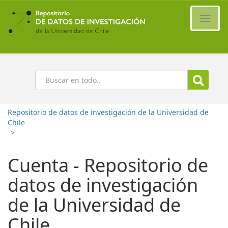
Ir
al
Cambi
contenido
naveg
principal
Buscar
Repositorio de datos de investigación de la Universidad de
Chile
>
Cuenta - Repositorio de
datos de investigación
de la Universidad de
Chile