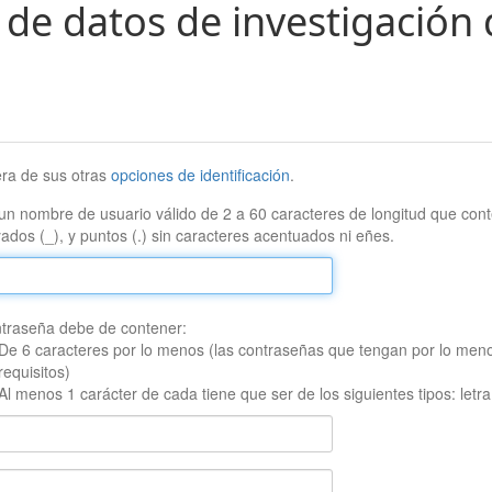
 de datos de investigación 
era de sus otras
opciones de identificación
.
un nombre de usuario válido de 2 a 60 caracteres de longitud que conte
ados (_), y puntos (.) sin caracteres acentuados ni eñes.
traseña debe de contener:
De 6 caracteres por lo menos (las contraseñas que tengan por lo men
requisitos)
Al menos 1 carácter de cada tiene que ser de los siguientes tipos: let