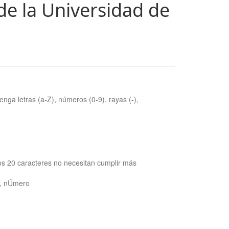
de la Universidad de
nga letras (a-Z), números (0-9), rayas (-),
os 20 caracteres no necesitan cumplir más
ra, nÚmero