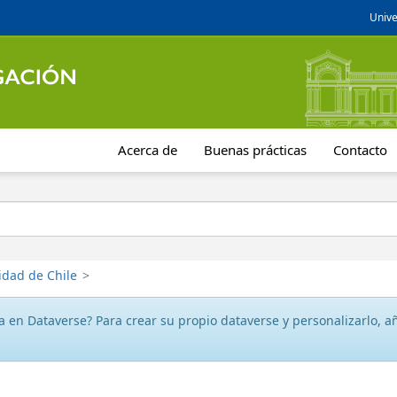
Unive
Acerca de
Buenas prácticas
Contacto
idad de Chile
>
 en Dataverse? Para crear su propio dataverse y personalizarlo, aña