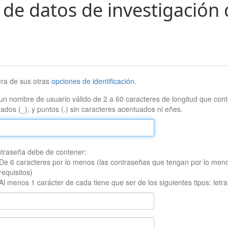
 de datos de investigación 
era de sus otras
opciones de identificación
.
un nombre de usuario válido de 2 a 60 caracteres de longitud que conte
ados (_), y puntos (.) sin caracteres acentuados ni eñes.
traseña debe de contener:
De 6 caracteres por lo menos (las contraseñas que tengan por lo men
requisitos)
Al menos 1 carácter de cada tiene que ser de los siguientes tipos: let