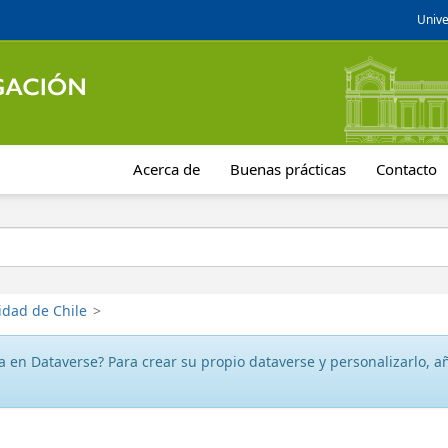
Unive
Acerca de
Buenas prácticas
Contacto
idad de Chile
>
 en Dataverse? Para crear su propio dataverse y personalizarlo, aña