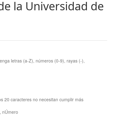
de la Universidad de
nga letras (a-Z), números (0-9), rayas (-),
os 20 caracteres no necesitan cumplir más
ra, nÚmero