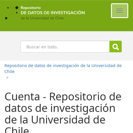
Ir
al
Cambi
contenido
naveg
principal
Buscar
Repositorio de datos de investigación de la Universidad de
Chile
>
Cuenta - Repositorio de
datos de investigación
de la Universidad de
Chile