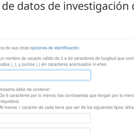
 de datos de investigación 
era de sus otras
opciones de identificación
.
un nombre de usuario válido de 2 a 60 caracteres de longitud que conte
ados (_), y puntos (.) sin caracteres acentuados ni eñes.
traseña debe de contener:
De 6 caracteres por lo menos (las contraseñas que tengan por lo men
requisitos)
Al menos 1 carácter de cada tiene que ser de los siguientes tipos: let