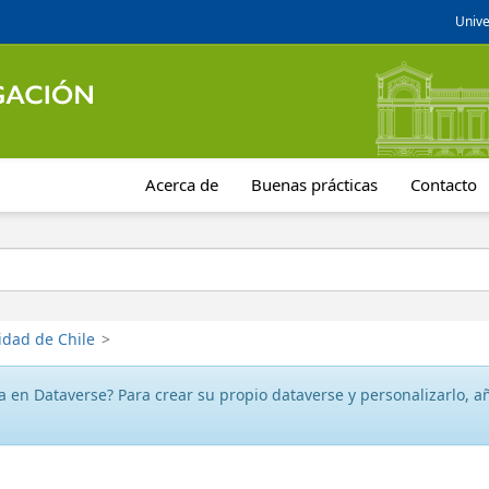
Unive
Acerca de
Buenas prácticas
Contacto
idad de Chile
>
 en Dataverse? Para crear su propio dataverse y personalizarlo, aña