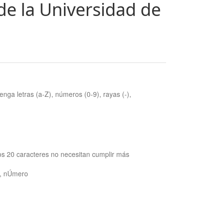
de la Universidad de
nga letras (a-Z), números (0-9), rayas (-),
os 20 caracteres no necesitan cumplir más
ra, nÚmero