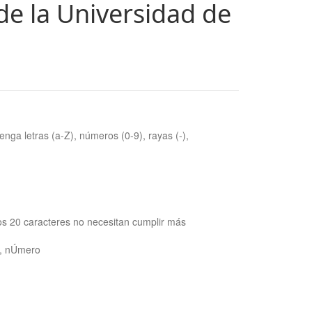
de la Universidad de
nga letras (a-Z), números (0-9), rayas (-),
os 20 caracteres no necesitan cumplir más
ra, nÚmero