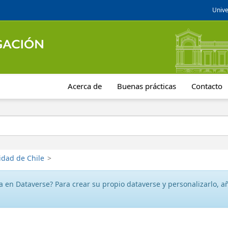
Unive
Acerca de
Buenas prácticas
Contacto
idad de Chile
>
 en Dataverse? Para crear su propio dataverse y personalizarlo, aña