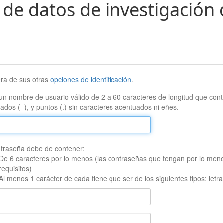
 de datos de investigación 
era de sus otras
opciones de identificación
.
un nombre de usuario válido de 2 a 60 caracteres de longitud que conte
ados (_), y puntos (.) sin caracteres acentuados ni eñes.
traseña debe de contener:
De 6 caracteres por lo menos (las contraseñas que tengan por lo men
requisitos)
Al menos 1 carácter de cada tiene que ser de los siguientes tipos: let