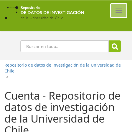
Ir
al
Cambi
contenido
naveg
principal
Buscar
Repositorio de datos de investigación de la Universidad de
Chile
>
Cuenta - Repositorio de
datos de investigación
de la Universidad de
Chile