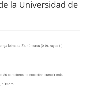
de la Universidad de
nga letras (a-Z), números (0-9), rayas (-),
os 20 caracteres no necesitan cumplir más
ra, nÚmero