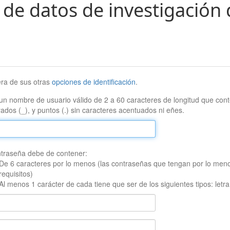
 de datos de investigación 
era de sus otras
opciones de identificación
.
un nombre de usuario válido de 2 a 60 caracteres de longitud que conte
ados (_), y puntos (.) sin caracteres acentuados ni eñes.
traseña debe de contener:
De 6 caracteres por lo menos (las contraseñas que tengan por lo men
requisitos)
Al menos 1 carácter de cada tiene que ser de los siguientes tipos: let