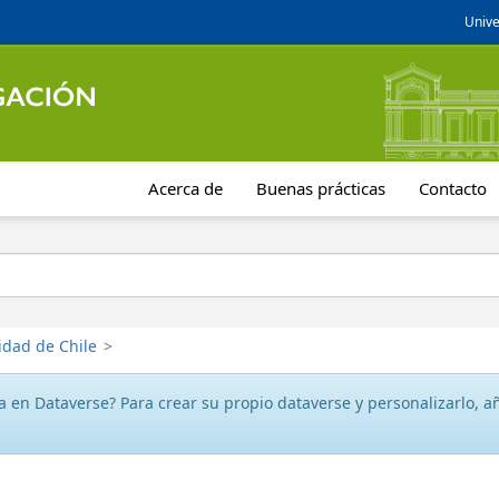
Unive
Acerca de
Buenas prácticas
Contacto
idad de Chile
>
 en Dataverse? Para crear su propio dataverse y personalizarlo, aña