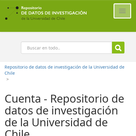
Ir
al
Cambi
contenido
naveg
principal
Buscar
Repositorio de datos de investigación de la Universidad de
Chile
>
Cuenta - Repositorio de
datos de investigación
de la Universidad de
Chile