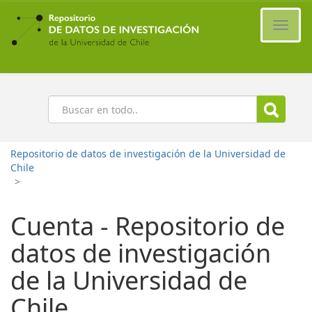
Ir
al
Cambi
contenido
naveg
principal
Buscar
Repositorio de datos de investigación de la Universidad de
Chile
>
Cuenta - Repositorio de
datos de investigación
de la Universidad de
Chile