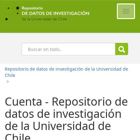
Ir
al
Cambi
contenido
naveg
principal
Buscar
Repositorio de datos de investigación de la Universidad de
Chile
>
Cuenta - Repositorio de
datos de investigación
de la Universidad de
Chile