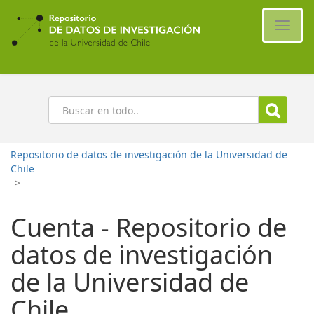
Ir
al
Cambi
contenido
naveg
principal
Buscar
Repositorio de datos de investigación de la Universidad de
Chile
>
Cuenta - Repositorio de
datos de investigación
de la Universidad de
Chile