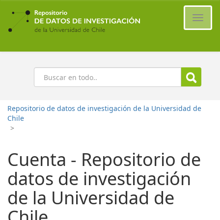
Ir
al
Cambi
contenido
naveg
principal
Buscar
Repositorio de datos de investigación de la Universidad de
Chile
>
Cuenta - Repositorio de
datos de investigación
de la Universidad de
Chile