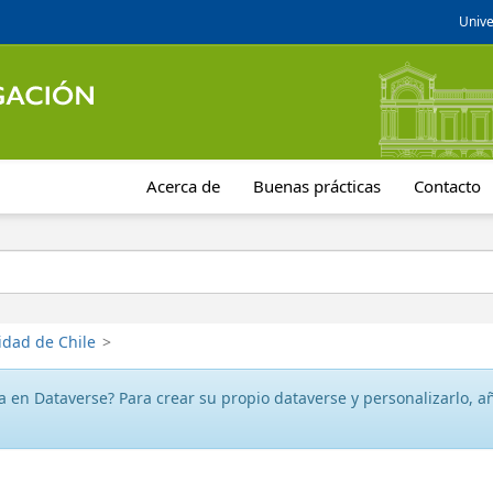
Unive
Acerca de
Buenas prácticas
Contacto
idad de Chile
>
 en Dataverse? Para crear su propio dataverse y personalizarlo, aña