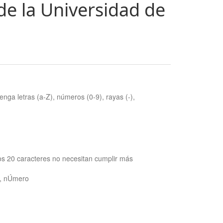
de la Universidad de
nga letras (a-Z), números (0-9), rayas (-),
os 20 caracteres no necesitan cumplir más
ra, nÚmero