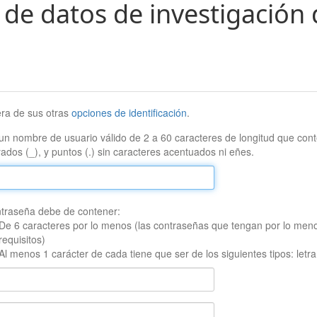
 de datos de investigación 
era de sus otras
opciones de identificación
.
un nombre de usuario válido de 2 a 60 caracteres de longitud que conte
ados (_), y puntos (.) sin caracteres acentuados ni eñes.
traseña debe de contener:
De 6 caracteres por lo menos (las contraseñas que tengan por lo men
requisitos)
Al menos 1 carácter de cada tiene que ser de los siguientes tipos: let