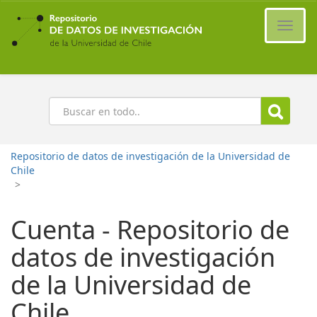
Ir
al
Cambi
contenido
naveg
principal
Buscar
Repositorio de datos de investigación de la Universidad de
Chile
>
Cuenta - Repositorio de
datos de investigación
de la Universidad de
Chile