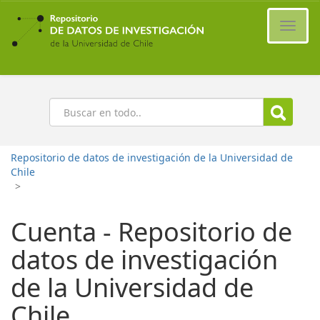
Ir
al
Cambi
contenido
naveg
principal
Buscar
Repositorio de datos de investigación de la Universidad de
Chile
>
Cuenta - Repositorio de
datos de investigación
de la Universidad de
Chile