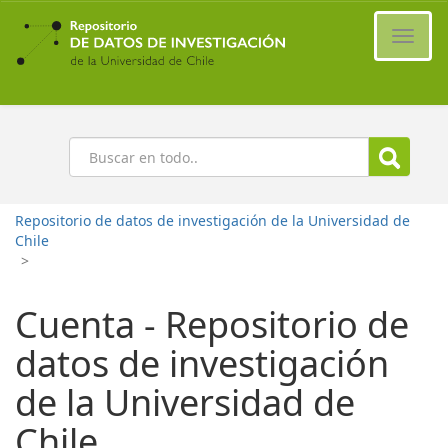
Ir
al
Cambi
contenido
naveg
principal
Buscar
Repositorio de datos de investigación de la Universidad de
Chile
>
Cuenta - Repositorio de
datos de investigación
de la Universidad de
Chile