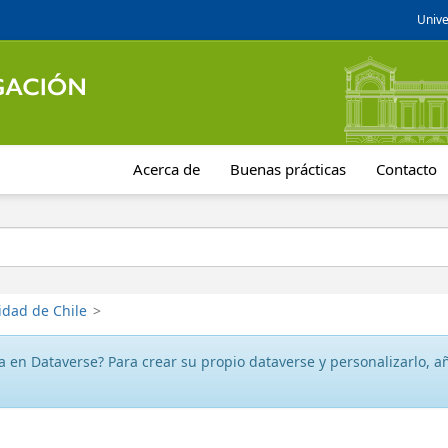
Unive
Acerca de
Buenas prácticas
Contacto
idad de Chile
>
 en Dataverse? Para crear su propio dataverse y personalizarlo, aña