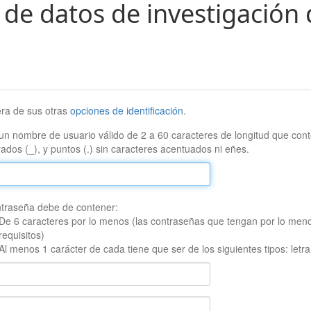
 de datos de investigación 
era de sus otras
opciones de identificación
.
un nombre de usuario válido de 2 a 60 caracteres de longitud que conte
ados (_), y puntos (.) sin caracteres acentuados ni eñes.
traseña debe de contener:
De 6 caracteres por lo menos (las contraseñas que tengan por lo men
requisitos)
Al menos 1 carácter de cada tiene que ser de los siguientes tipos: let