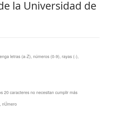
de la Universidad de
nga letras (a-Z), números (0-9), rayas (-),
os 20 caracteres no necesitan cumplir más
ra, nÚmero