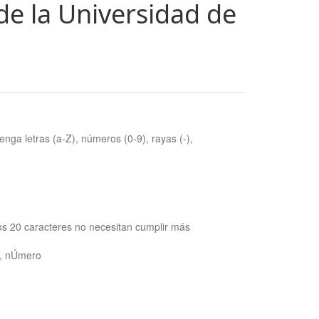
de la Universidad de
nga letras (a-Z), números (0-9), rayas (-),
os 20 caracteres no necesitan cumplir más
ra, nÚmero