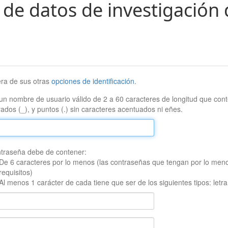
 de datos de investigación 
era de sus otras
opciones de identificación
.
un nombre de usuario válido de 2 a 60 caracteres de longitud que conte
ados (_), y puntos (.) sin caracteres acentuados ni eñes.
traseña debe de contener:
De 6 caracteres por lo menos (las contraseñas que tengan por lo men
requisitos)
Al menos 1 carácter de cada tiene que ser de los siguientes tipos: let