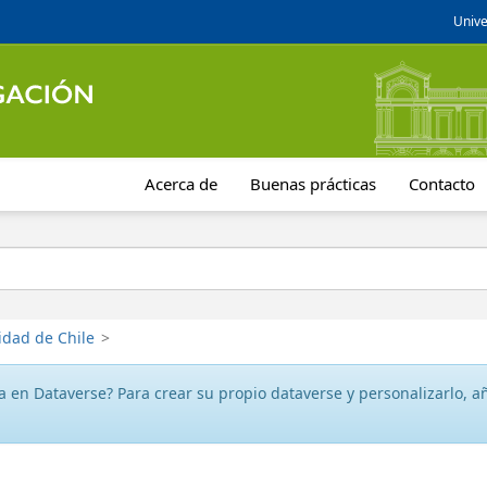
Unive
Acerca de
Buenas prácticas
Contacto
idad de Chile
>
 en Dataverse? Para crear su propio dataverse y personalizarlo, aña