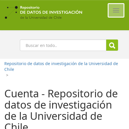
Ir
al
Cambi
contenido
naveg
principal
Buscar
Repositorio de datos de investigación de la Universidad de
Chile
>
Cuenta - Repositorio de
datos de investigación
de la Universidad de
Chile