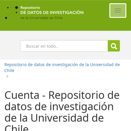
Ir
al
Cambi
contenido
naveg
principal
Buscar
Repositorio de datos de investigación de la Universidad de
Chile
>
Cuenta - Repositorio de
datos de investigación
de la Universidad de
Chile