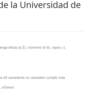
de la Universidad de
nga letras (a-Z), números (0-9), rayas (-),
os 20 caracteres no necesitan cumplir más
ra, nÚmero