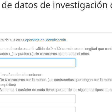
 de datos de investigación 
era de sus otras
opciones de identificación
.
un nombre de usuario válido de 2 a 60 caracteres de longitud que conte
ados (_), y puntos (.) sin caracteres acentuados ni eñes.
traseña debe de contener:
De 6 caracteres por lo menos (las contraseñas que tengan por lo men
requisitos)
Al menos 1 carácter de cada tiene que ser de los siguientes tipos: let