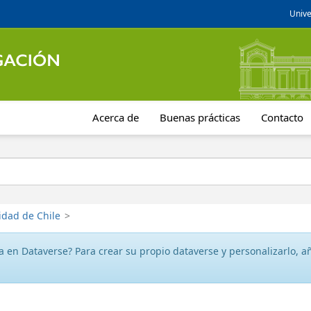
Unive
Acerca de
Buenas prácticas
Contacto
idad de Chile
>
 en Dataverse? Para crear su propio dataverse y personalizarlo, aña