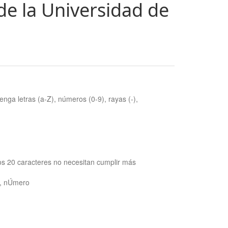
de la Universidad de
nga letras (a-Z), números (0-9), rayas (-),
os 20 caracteres no necesitan cumplir más
ra, nÚmero