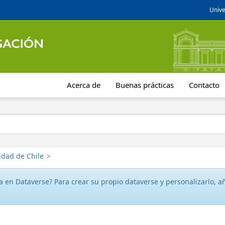
Unive
Acerca de
Buenas prácticas
Contacto
idad de Chile
>
 en Dataverse? Para crear su propio dataverse y personalizarlo, aña