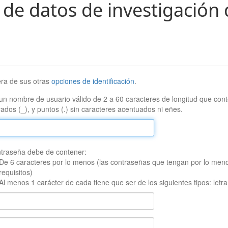
 de datos de investigación 
era de sus otras
opciones de identificación
.
un nombre de usuario válido de 2 a 60 caracteres de longitud que conte
ados (_), y puntos (.) sin caracteres acentuados ni eñes.
traseña debe de contener:
De 6 caracteres por lo menos (las contraseñas que tengan por lo men
requisitos)
Al menos 1 carácter de cada tiene que ser de los siguientes tipos: let