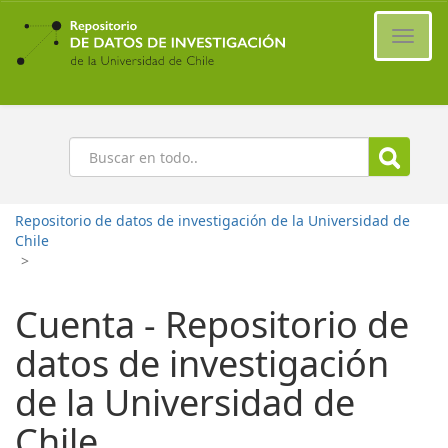
Ir
al
Cambi
contenido
naveg
principal
Buscar
Repositorio de datos de investigación de la Universidad de
Chile
>
Cuenta - Repositorio de
datos de investigación
de la Universidad de
Chile