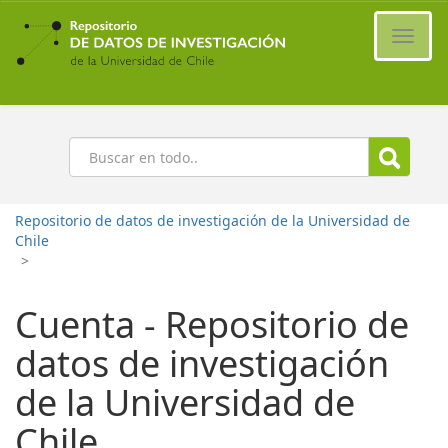
Ir
al
Cambi
contenido
naveg
principal
Buscar
Repositorio de datos de investigación de la Universidad de
Chile
>
Cuenta - Repositorio de
datos de investigación
de la Universidad de
Chile