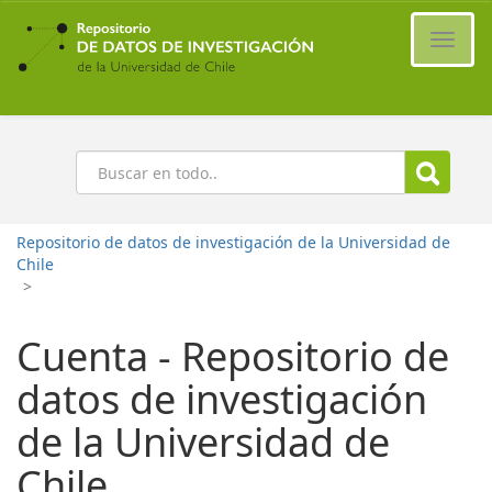
Ir
al
Cambi
contenido
naveg
principal
Buscar
Repositorio de datos de investigación de la Universidad de
Chile
>
Cuenta - Repositorio de
datos de investigación
de la Universidad de
Chile