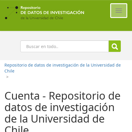
Ir
al
Cambi
contenido
naveg
principal
Buscar
Repositorio de datos de investigación de la Universidad de
Chile
>
Cuenta - Repositorio de
datos de investigación
de la Universidad de
Chile