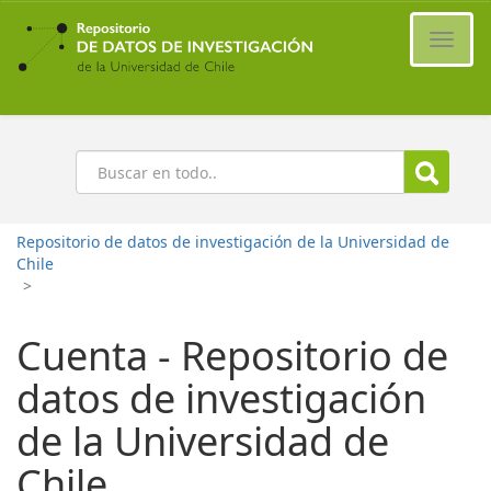
Ir
al
Cambi
contenido
naveg
principal
Buscar
Repositorio de datos de investigación de la Universidad de
Chile
>
Cuenta - Repositorio de
datos de investigación
de la Universidad de
Chile